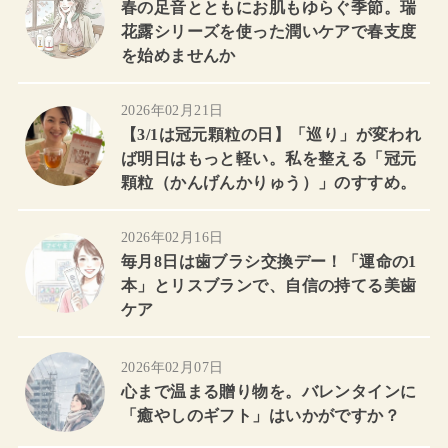
春の足音とともにお肌もゆらぐ季節。瑞
花露シリーズを使った潤いケアで春支度
を始めませんか
2026年02月21日
【3/1は冠元顆粒の日】「巡り」が変われ
ば明日はもっと軽い。私を整える「冠元
顆粒（かんげんかりゅう）」のすすめ。
2026年02月16日
毎月8日は歯ブラシ交換デー！「運命の1
本」とリスブランで、自信の持てる美歯
ケア
2026年02月07日
心まで温まる贈り物を。バレンタインに
「癒やしのギフト」はいかがですか？