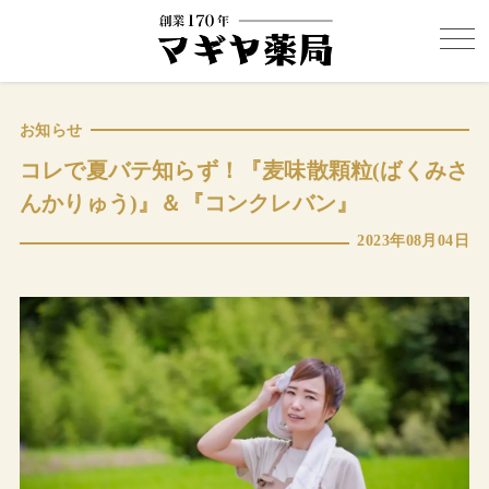
お知らせ
コレで夏バテ知らず！『麦味散顆粒(ばくみさ
んかりゅう)』＆『コンクレバン』
2023年08月04日