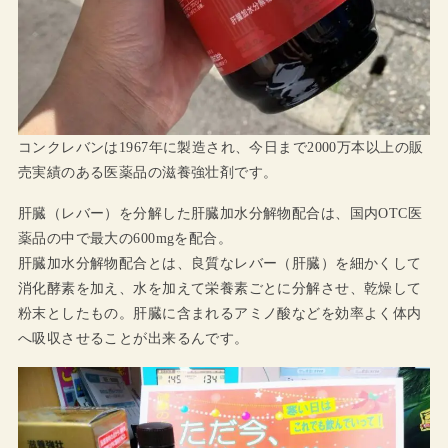
コンクレバンは1967年に製造され、今日まで2000万本以上の販
売実績のある医薬品の滋養強壮剤です。
肝臓（レバー）を分解した肝臓加水分解物配合は、国内OTC医
薬品の中で最大の600mgを配合。
肝臓加水分解物配合とは、良質なレバー（肝臓）を細かくして
消化酵素を加え、水を加えて栄養素ごとに分解させ、乾燥して
粉末としたもの。肝臓に含まれるアミノ酸などを効率よく体内
へ吸収させることが出来るんです。