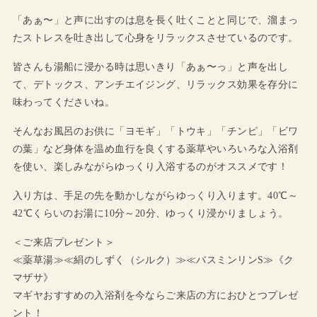
「あぁ〜」と声に出すのは息を長く吐くことと同じで、溜まっ
たストレスを吐き出して心身をリラックスさせているのです。
皆さんも湯船に浸かる時は思いきり「あぁ〜っ」と声を出し
て、デトックス、アンチエイジング、リラックス効果を存分に
味わってくださいね。
そんなお風呂のお供に「ヨモギ」「トウキ」「チンピ」「ビワ
の葉」など身体を温め血行を良くする薬草やいろいろな入浴剤
を使い、楽しみながらゆっくり入浴するのがオススメです！
入り方は、手足の先を動かしながらゆっくり入ります。40℃～
42℃くらいのお湯に10分～20分、ゆっくり浸かりましょう。
＜ご来店プレゼント＞
≪薬草湯≫≪絹のしずく（シルク）≫≪バスミンリンS≫《ク
マザサ》
マギヤおすすめの入浴剤を今ならご来店の方におひとつプレゼ
ント！