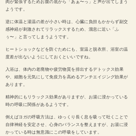
肉が緊張するためお腹の底から「あぁ〜っ」と声が出てしまう
ようです。
逆に体温と湯温の差が小さい時は、心臓に負担もかからず副交
感神経が刺激されてリラックスするため、溜息に近い「ふ
ぅ〜」と言ってしまうようです。
ヒートショックなどを防ぐためにも、室温と脱衣所、浴室の温
度差が出ないようにしておくといいですね。
入浴は、体内の老廃物や疲労物質を排出するデトックス効果
や、細胞を元気にして免疫力を高めるアンチエイジング効果が
あります。
精神的にもリラックス効果がありますが、お湯に浸かっている
時の呼吸に関係があるようです。
例えばヨガの呼吸方法は、ゆっくり長く息を吸って吐くことで
自律神経を安定させ、心身のバランスを整えますが、お湯に浸
かっている時は無意識にこの呼吸をしています。