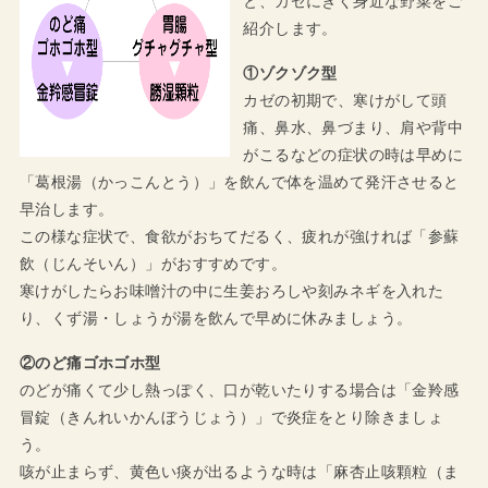
と、カゼにきく身近な野菜をご
紹介します。
①ゾクゾク型
カゼの初期で、寒けがして頭
痛、鼻水、鼻づまり、肩や背中
がこるなどの症状の時は早めに
「葛根湯（かっこんとう）」を飲んで体を温めて発汗させると
早治します。
この様な症状で、食欲がおちてだるく、疲れが強ければ「参蘇
飲（じんそいん）」がおすすめです。
寒けがしたらお味噌汁の中に生姜おろしや刻みネギを入れた
り、くず湯・しょうが湯を飲んで早めに休みましょう。
②のど痛ゴホゴホ型
のどが痛くて少し熱っぽく、口が乾いたりする場合は「金羚感
冒錠（きんれいかんぼうじょう）」で炎症をとり除きましょ
う。
咳が止まらず、黄色い痰が出るような時は「麻杏止咳顆粒（ま