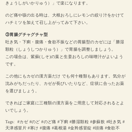
きょうしがいかりゅう）」で楽になります。
のど痛や咳の出る時は、大根おろしにレモンの絞り汁をかけて
ハチミツを加えて召し上がってみて下さい。
③胃腸グチャグチャ型
吐き気・下痢・腹痛・食欲不振などの胃腸型のカゼには「勝湿
顆粒（しょうしつかりゅう）」で胃腸を調整しましょう。
この場合は、紫蘇(しそ)の葉と生姜おろしの味噌汁がよいよう
です。
この他にもカゼの漢方薬だけ でも何十種類もあります。気分が
沈みがちだったり、カゼが長びいたりなど、症状に合ったお薬
を選びましょう。
できればご家庭に三種類の漢方薬をご用意して対応されるとよ
いでしょう。
Tags: #カゼ #のど #のど痛 #下痢 #勝湿顆粒 #参蘇飲 #吐き気 #
天津感冒片 #寒け #腹痛 #葛根湯 #金羚感冒錠 #頭痛 #食欲不