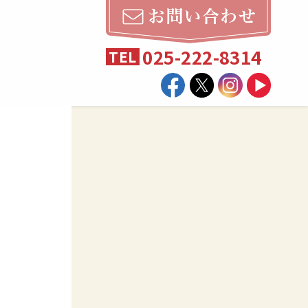
025-222-8314
TEL