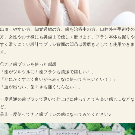
出血しやすい方、知覚過敏の方、歯を治療中の方、口腔外科手術後の
方、女性やお子様にも奥歯まで優しく磨けます。ブラシ本体も握りや
すく滑りにくい設計でブラシ背面の凹凸は舌磨きとしても使用できま
す。
◎ナノ歯ブラシを使った感想
「歯がツルツルに！歯ブラシも清潔で嬉しい！」
「とにかくすごく良いからみんなに使ってもらいたい！！」
「血が出ない、歯ぐきも痛くならない！」
一度普通の歯ブラシで磨いて仕上げに使ってとても良い感じ…などな
ど。
是非一度使ってナノ歯ブラシの虜になってみてください♪