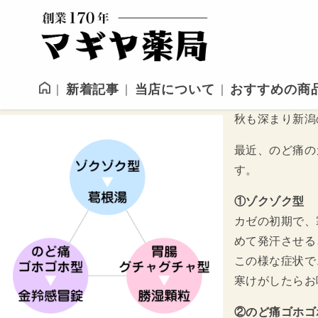
新着記事
当店について
おすすめの商
秋も深まり新潟
最近、のど痛の
す。
①ゾクゾク型
カゼの初期で、
めて発汗させる
この様な症状で
寒けがしたらお
②のど痛ゴホゴ