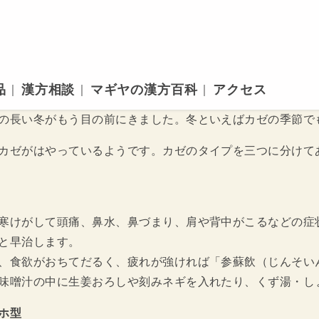
品
漢方相談
マギヤの漢方百科
アクセス
の長い冬がもう目の前にきました。冬といえばカゼの季節で
カゼがはやっているようです。カゼのタイプを三つに分けて
寒けがして頭痛、鼻水、鼻づまり、肩や背中がこるなどの症
と早治します。
、食欲がおちてだるく、疲れが強ければ「参蘇飲（じんそい
味噌汁の中に生姜おろしや刻みネギを入れたり、くず湯・し
ホ型