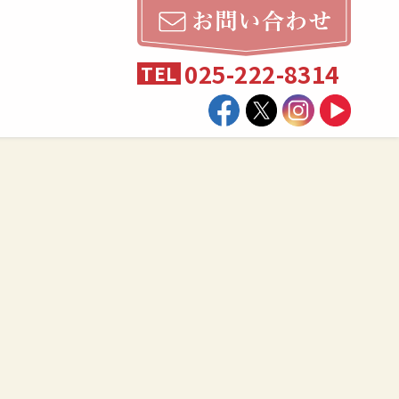
025-222-8314
TEL