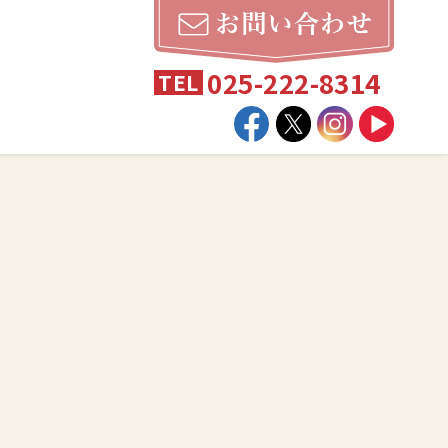
025-222-8314
TEL