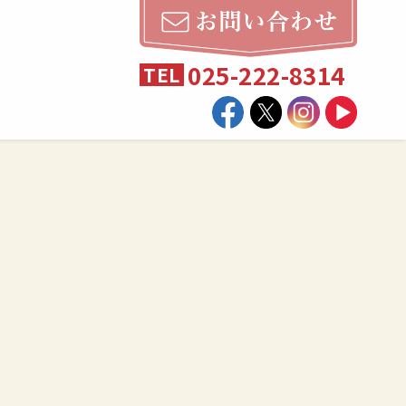
025-222-8314
TEL