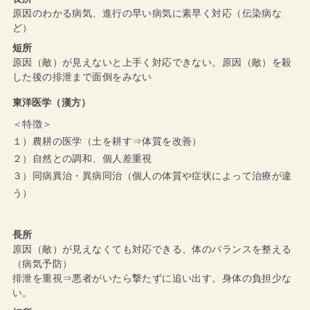
原因のわかる病気、進行の早い病気に素早く対応（伝染病な
ど）
短所
原因（敵）が見えないと上手く対応できない。原因（敵）を殺
した後の排泄まで面倒をみない
東洋医学（漢方）
＜特徴＞
１）農耕の医学（土を耕す⇒体質を改善）
２）自然との調和、個人差重視
３）同病異治・異病同治（個人の体質や症状によって治療が違
う）
長所
原因（敵）が見えなくても対応できる、体のバランスを整える
（病気予防）
排泄を重視⇒悪者がいたら撃たずに追い出す。身体の負担少な
い。