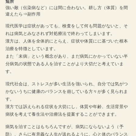
短所
強い敵（伝染病など）には間に合わない。耕し方（体質）を間
違えたら⇒副作用
現代医学は症状があっても、検査をして何も問題がないと、そ
れは病気とみなされず対処療法で終わってしまいます。
漢方は、人体を全体的にとらえ、症状や体質にに基づいた根本
治療を特徴としています。
また「未病」という概念があり、まだ病気にかかっていない半
分病気の状態である人を治すことがより大切だと考えていま
す。
現代社会は、ストレスが多い生活を強いられ、自分では気がつ
かないうちに健康のバランスを崩している方々が多く見られま
す。
漢方では訴えられる症状を大切にし、体質や年齢、生活背景や
病状を考えて養生法や治療法を提案することができます。
病気を治すことはもちろんですが、病気にならないよう（予
防）、さらに有意義な人生が送れるように、心と体のバランス