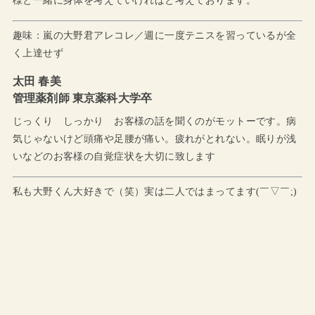
様と一緒に身体を考えていければと考えております。
趣味：嵐の大野君アレコレ／週に一度テニスを習っているが全
く上達せず
太田 春美
管理薬剤師 東京薬科大学卒
じっくり しっかり お客様の話を聞くのがモットーです。病
気じゃないけど頭痛や足腰が痛い。疲れがとれない。眠りが浅
いなどのお客様の自覚症状を大切に致します
私も大野くん大好きで（笑）実は二人ではまってます(￣▽￣;)