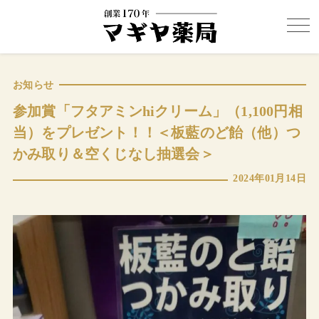
お知らせ
参加賞「フタアミンhiクリーム」（1,100円相
当）をプレゼント！！＜板藍のど飴（他）つ
かみ取り＆空くじなし抽選会＞
2024年01月14日