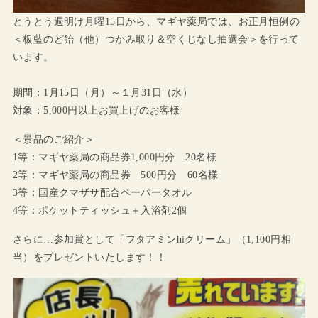
とうとう週明け月曜15日から、マギヤ薬局では、お正月恒例の
＜板藍のど飴（他）つかみ取り＆空くじなし抽選会＞を行って
います。
期間：1月15日（月）～１月31日（水）
対象：5,000円以上お買上げのお客様
＜景品のご紹介＞
1等：マギヤ薬局の商品券1,000円分 20名様
2等：マギヤ薬局の商品券 500円分 60名様
3等：国産クマザサ配合ペーパータオル
4等：ポケットティッシュ＋入浴剤2個
さらに…参加賞として「フタアミンhiクリーム」（1,100円相
当）をプレゼントいたします！！