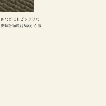
るさなどにもピッタリな
麦味散顆粒は8歳から服