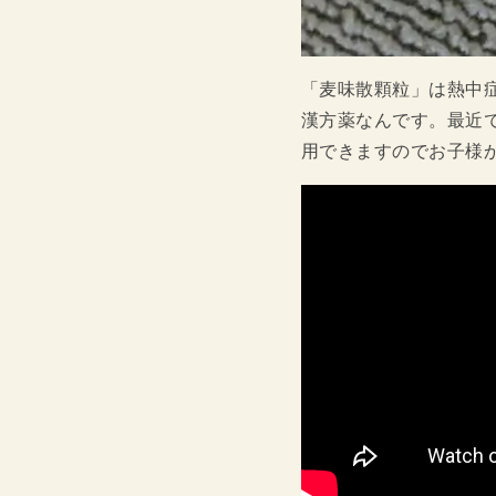
「麦味散顆粒」は熱中
漢方薬なんです。最近
用できますのでお子様