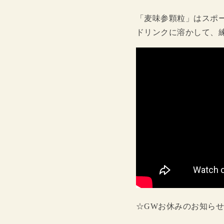
「麦味参顆粒」はスポ
ドリンクに溶かして、
☆GWお休みのお知ら