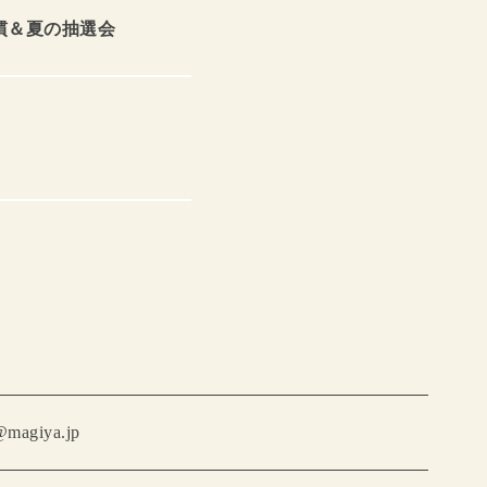
慣＆夏の抽選会
@magiya.jp