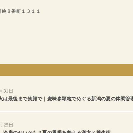
町通８番町１３１１
7月31日
火は最後まで笑顔で｜麦味参顆粒でめぐる新潟の夏の体調管
7月25日
、冷房のせいかも？夏の胃腸を整える漢方と養生術