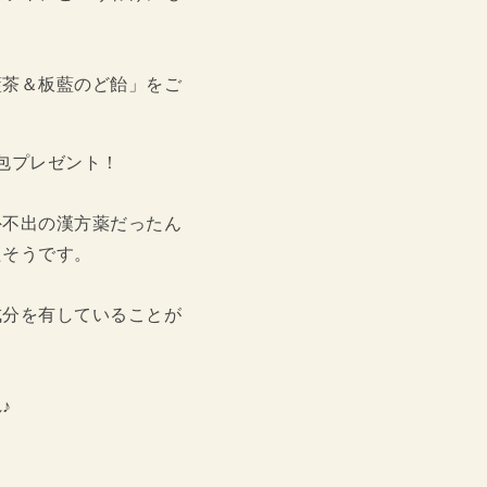
藍茶＆板藍のど飴」をご
包プレゼント！
外不出の漢方薬だったん
たそうです。
成分を有していることが
♪