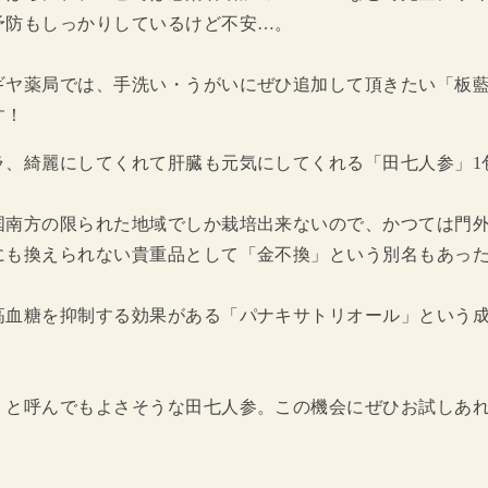
予防もしっかりしているけど不安…。
ギヤ薬局では、手洗い・うがいにぜひ追加して頂きたい「板
す！
ラ、綺麗にしてくれて肝臓も元気にしてくれる「田七人参」1
国南方の限られた地域でしか栽培出来ないので、かつては門
にも換えられない貴重品として「金不換」という別名もあっ
高血糖を抑制する効果がある「パナキサトリオール」という
、と呼んでもよさそうな田七人参。この機会にぜひお試しあれ